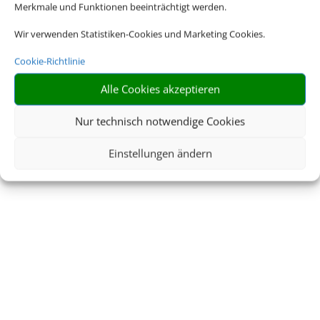
Merkmale und Funktionen beeinträchtigt werden.
Wir verwenden Statistiken-Cookies und Marketing Cookies.
Cookie-Richtlinie
Buchen Sie Ihre nächste Reise.
Alle Cookies akzeptieren
Nur technisch notwendige Cookies
JETZT NACH MEINER
Einstellungen ändern
NÄCHSTEN REISE
SUCHEN