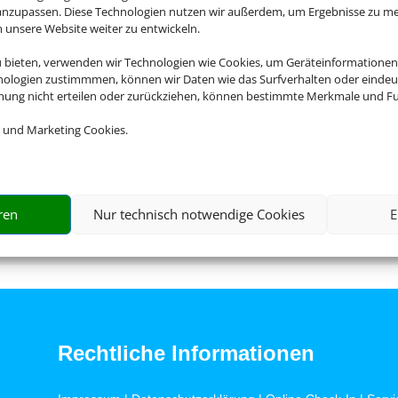
 anzupassen. Diese Technologien nutzen wir außerdem, um Ergebnisse zu m
nsere Website weiter zu entwickeln.
u bieten, verwenden wir Technologien wie Cookies, um Geräteinformationen
nologien zustimmmen, können wir Daten wie das Surfverhalten oder eindeut
mmung nicht erteilen oder zurückziehen, können bestimmte Merkmale und Fu
hte im Doppelzimmer, HP+ Inkl. 
 und Marketing Cookies.
Transfer z.B. ab 29.09.26 ab DU
ren
Nur technisch notwendige Cookies
E
Rechtliche Informationen