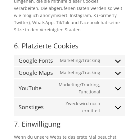
umgehen, die sie mithilfe dieser Cookies
verarbeiten. Die abgerufenen Daten werden so weit
wie möglich anonymisiert. Instagram, X (Formerly
Twitter), WhatsApp, TikTok und Facebook hat seine
Sitze in den Vereinigten Staaten
6. Platzierte Cookies
Google Fonts
Marketing/Tracking
Consent
to
Google Maps
Marketing/Tracking
Consent
service
to
Marketing/Tracking,
google-
YouTube
service
Consent
Functional
fonts
google-
to
Zweck wird noch
maps
service
Sonstiges
Consent
ermittelt
youtube
to
7. Einwilligung
service
sonstiges
Wenn du unsere Website das erste Mal besuchst,