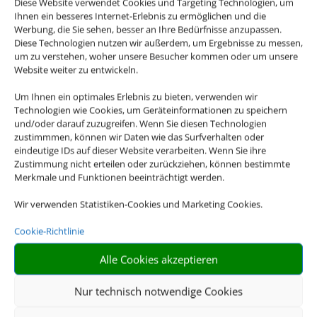
Diese Website verwendet Cookies und Targeting Technologien, um
Ihnen ein besseres Internet-Erlebnis zu ermöglichen und die
7 Nächte im
Werbung, die Sie sehen, besser an Ihre Bedürfnisse anzupassen.
Diese Technologien nutzen wir außerdem, um Ergebnisse zu messen,
um zu verstehen, woher unsere Besucher kommen oder um unsere
Doppelzimmer,
Website weiter zu entwickeln.
AI+ Inkl. Flug &
Um Ihnen ein optimales Erlebnis zu bieten, verwenden wir
Technologien wie Cookies, um Geräteinformationen zu speichern
Transfer z.B. ab
und/oder darauf zuzugreifen. Wenn Sie diesen Technologien
zustimmmen, können wir Daten wie das Surfverhalten oder
eindeutige IDs auf dieser Website verarbeiten. Wenn Sie ihre
05.10.26 ab BER
Zustimmung nicht erteilen oder zurückziehen, können bestimmte
Merkmale und Funktionen beeinträchtigt werden.
Wir verwenden Statistiken-Cookies und Marketing Cookies.
Cookie-Richtlinie
Alle Cookies akzeptieren
Nur technisch notwendige Cookies